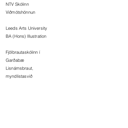
NTV Skólinn
Viðmótshönnun
Leeds Arts University
BA (Hons) Illustration
Fjölbrautaskólinn í
Garðabæ
Lisnámsbraut,
myndlistasvið