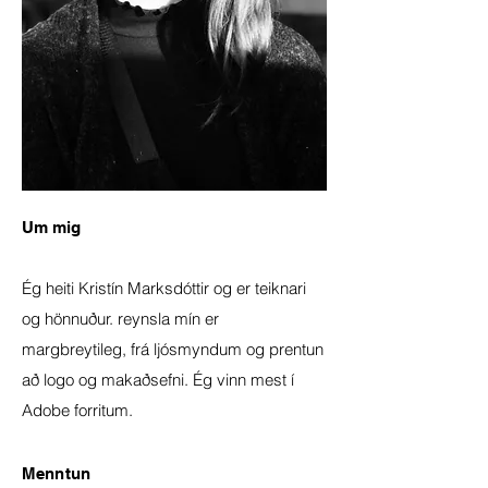
Um mig
Ég heiti Kristín Marksdóttir og er teiknari
og hönnuður. reynsla mín er
margbreytileg, frá ljósmyndum og prentun
að logo og makaðsefni. Ég vinn mest í
Adobe forritum.
Menntun